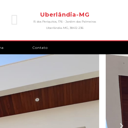
Uberlândia-MG
R. dos Periquitos, 176 - Jardim das Palmeiras
Uberlândia-MG, 38412-236
ma
Contato