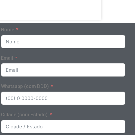
Nome
Email
Whatsapp (com DDD)
Cidade (com Estado)