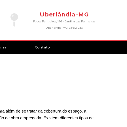
Uberlândia-MG
R. dos Periquitos, 176 - Jardim das Palmeiras
Uberlândia-MG, 38412-236
rma
Contato
ra além de se tratar da cobertura do espaço, a 
mão de obra empregada. Existem diferentes tipos de 