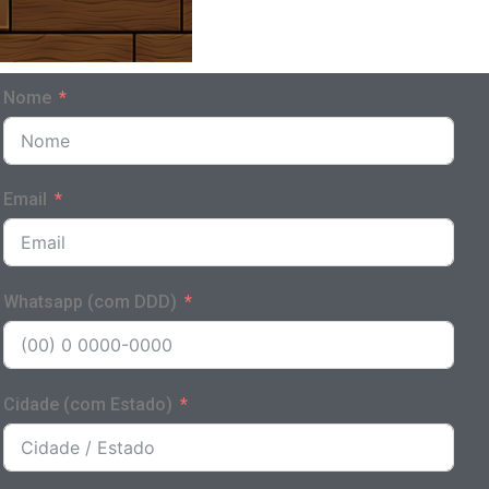
Nome
Email
Whatsapp (com DDD)
Cidade (com Estado)