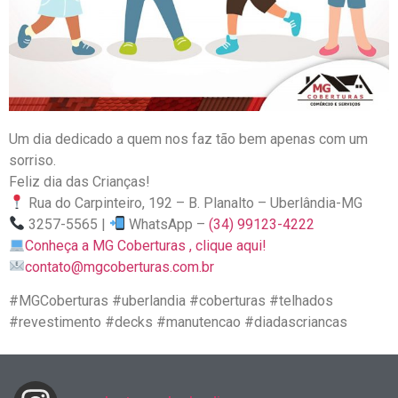
Um dia dedicado a quem nos faz tão bem apenas com um
sorriso.
Feliz dia das Crianças!
Rua do Carpinteiro, 192 – B. Planalto – Uberlândia-MG
3257-5565 |
WhatsApp –
(34) 99123-4222
Conheça a MG Coberturas , clique aqui!
contato@mgcoberturas.com.br
#MGCoberturas #uberlandia #coberturas #telhados
#revestimento #decks #manutencao #diadascriancas