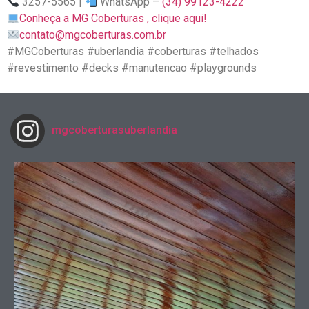
3257-5565 |
WhatsApp –
(34) 99123-4222
Conheça a MG Coberturas , clique aqui!
contato@mgcoberturas.com.br
#MGCoberturas #uberlandia #coberturas #telhados
#revestimento #decks #manutencao #playgrounds
mgcoberturasuberlandia