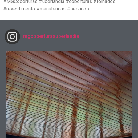
#MGCoberturas #uberlandia #coberturas #telhados
#revestimento #manutencao #servicos
mgcoberturasuberlandia