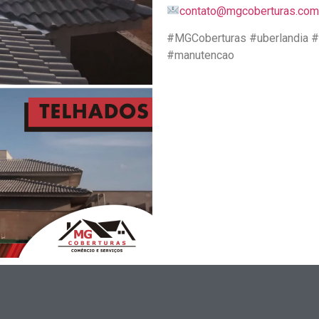
contato@mgcoberturas.com
#MGCoberturas #uberlandia #
#manutencao