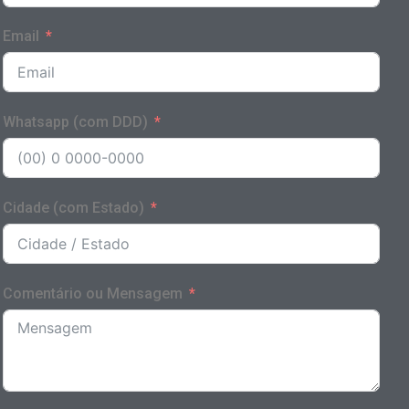
Email
Whatsapp (com DDD)
Cidade (com Estado)
Comentário ou Mensagem