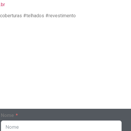
.br
coberturas #telhados #revestimento
Nome