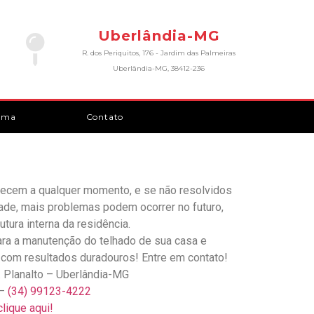
Uberlândia-MG
R. dos Periquitos, 176 - Jardim das Palmeiras
Uberlândia-MG, 38412-236
rma
Contato
ecem a qualquer momento, e se não resolvidos
ade, mais problemas podem ocorrer no futuro,
tura interna da residência.
ra a manutenção do telhado de sua casa e
 com resultados duradouros! Entre em contato!
. Planalto – Uberlândia-MG
 –
(34) 99123-4222
lique aqui!