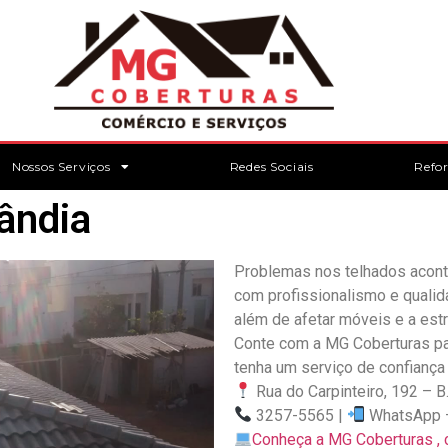
Nossos Serviços
Redes Sociais
Refo
ândia
Problemas nos telhados acont
com profissionalismo e qualid
além de afetar móveis e a estru
Conte com a MG Coberturas pa
tenha um serviço de confiança
Rua do Carpinteiro, 192 – B
3257-5565 |
WhatsApp
Conheça a MG Coberturas , c