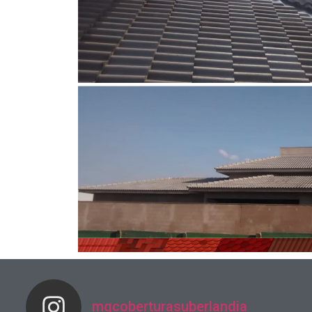
mgcoberturasuberlandia