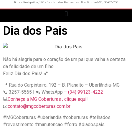
R. dos Periquitos, 176 - Jardim das Palmeiras Uberlândia-MG, 38412-236
Dia dos Pais
Não há alegria para o coração de um pai que valha a certeza
da felicidade de um filho.
Feliz Dia dos Pais! 💕
📍 Rua do Carpinteiro, 192 – B. Planalto – Uberlândia-MG
📞 3257-5565 | 📲 WhatsApp –
(34) 99123-4222
💻
Conheça a MG Coberturas , clique aqui!
📧
contato@mgcoberturas.com.br
#MGCoberturas #uberlandia #coberturas #telhados
#revestimento #manutencao #forro #diadospais