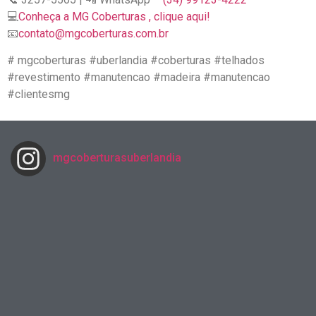
💻
Conheça a MG Coberturas , clique aqui!
📧
contato@mgcoberturas.com.br
# mgcoberturas #uberlandia #coberturas #telhados
#revestimento #manutencao #madeira #manutencao
#clientesmg
mgcoberturasuberlandia