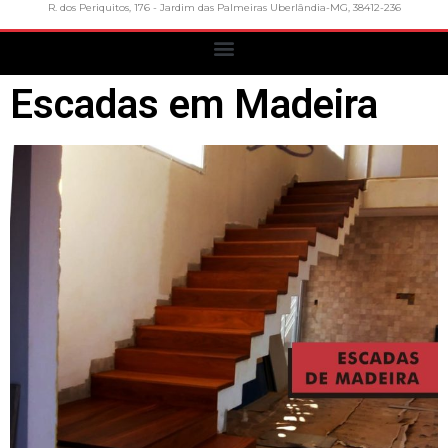
R. dos Periquitos, 176 - Jardim das Palmeiras Uberlândia-MG, 38412-236
Escadas em Madeira