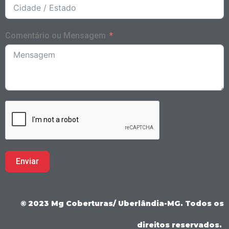
Comentário ou Mensagem
Enviar
© 2023 Mg Coberturas/ Uberlândia-MG. Todos os
direitos reservados.