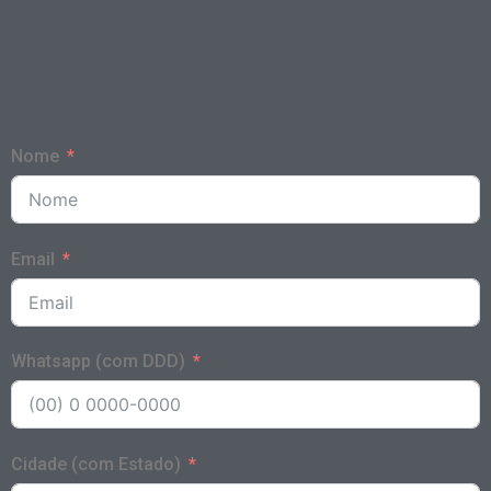
Nome
Email
Whatsapp (com DDD)
Cidade (com Estado)