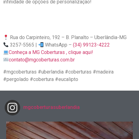
infinidade de opções de personalização!
Rua do Carpinteiro, 192 – B. Planalto – Uberlândia-MG
3257-5565 |
WhatsApp –
(34) 99123-4222
Conheça a MG Coberturas , clique aqui!
contato@mgcoberturas.com.br
#mgcoberturas #uberlandia #coberturas #madeira
#pergolado #cobertura #eucalipto
mgcoberturasuberlandia