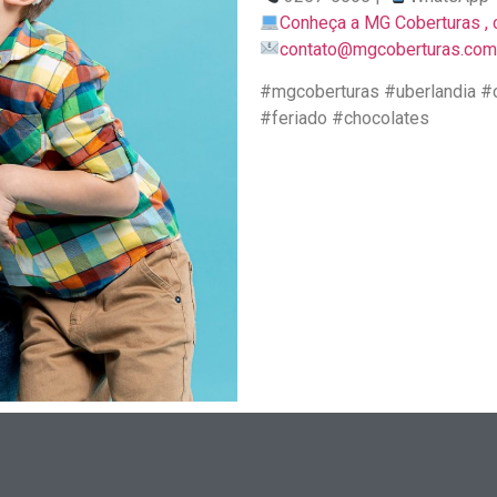
Conheça a MG Coberturas , c
contato@mgcoberturas.com
#mgcoberturas #uberlandia #
#feriado #chocolates