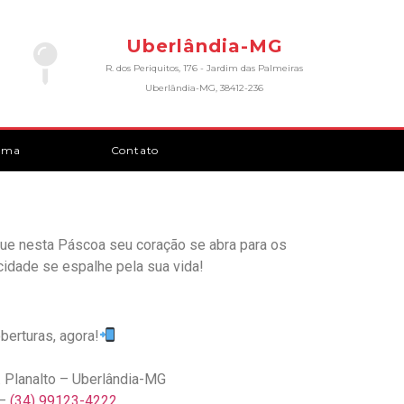
Uberlândia-MG
R. dos Periquitos, 176 - Jardim das Palmeiras
Uberlândia-MG, 38412-236
rma
Contato
ue nesta Páscoa seu coração se abra para os
cidade se espalhe pela sua vida!
erturas, agora!
. Planalto – Uberlândia-MG
 –
(34) 99123-4222