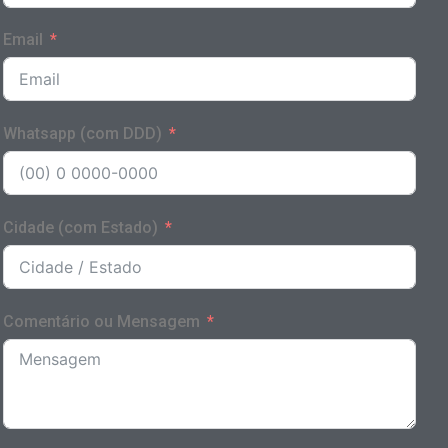
Email
Whatsapp (com DDD)
Cidade (com Estado)
Comentário ou Mensagem