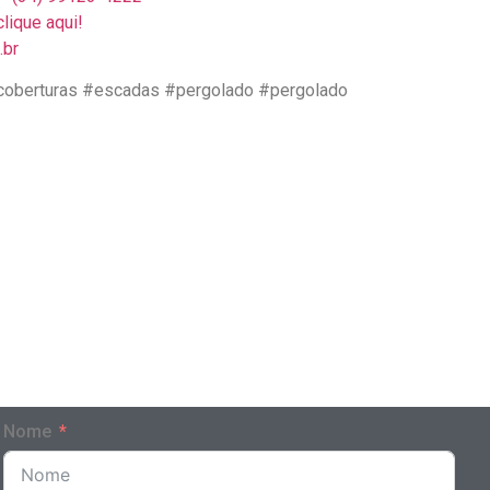
lique aqui!
.br
coberturas #escadas #pergolado #pergolado
Nome