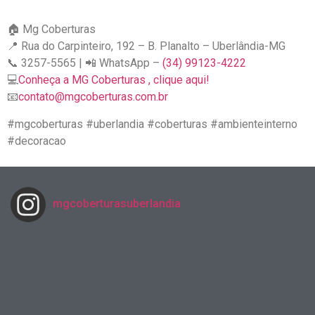
🏠 Mg Coberturas
📍 Rua do Carpinteiro, 192 – B. Planalto – Uberlândia-MG
📞 3257-5565 | 📲 WhatsApp –
(34) 99123-4222
💻
Conheça a MG Coberturas , clique aqui!
📧
contato@mgcoberturas.com.br
#mgcoberturas #uberlandia #coberturas #ambienteinterno
#decoracao
mgcoberturasuberlandia