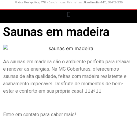
R. dos Periquitos, 176 - Jardim das Palmeiras Uberlândia-MG, 38412-236
Saunas em madeira
As saunas em madeira são o ambiente perfeito para relaxar
e renovar as energias. Na MG Coberturas, oferecemos
saunas de alta qualidade, feitas com madeira resistente e
acabamento impecável. Desfrute de momentos de bem-
estar e conforto em sua própria casa! 🧖‍♀️🌿💆‍♂️
Entre em contato para saber mais!