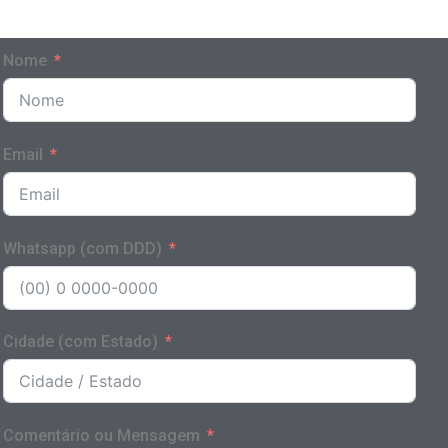
Nome
Email
Whatsapp (com DDD)
Cidade (com Estado)
Comentário ou Mensagem