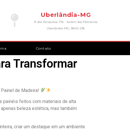
Uberlândia-MG
R. dos Periquitos, 176 - Jardim das Palmeiras
Uberlândia-MG, 38412-236
rma
Contato
ara Transformar
Painel de Madeira!
painéis feitos com materiais de alta
o apenas beleza estética, mas também
 inteira, criar um destaque em um ambiente