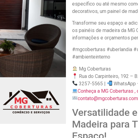
específico ou até mesmo como 
decorativos, um painel de mad
Transforme seu espaço e adic
os painéis de madeira da MG C
informações e orçamentos pe
#mgcoberturas #uberlandia #
#ambienteinterno
Mg Coberturas
Rua do Carpinteiro, 192 – B
3257-5565 |
WhatsApp
Conheça a MG Coberturas , c
contato@mgcoberturas.com
Versatilidade e
Madeira para 
Espaço!