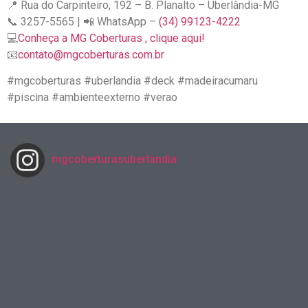
📍 Rua do Carpinteiro, 192 – B. Planalto – Uberlândia-MG
📞 3257-5565 | 📲 WhatsApp –
(34) 99123-4222
💻
Conheça a MG Coberturas , clique aqui!
📧
contato@mgcoberturas.com.br
#mgcoberturas #uberlandia #deck #madeiracumaru
#piscina #ambienteexterno #verao
mgcoberturasuberlandia